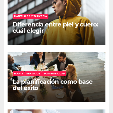
MATERIALES Y TAPICERÍA
Diferencia entre piel y cuero:
cuál elegir
BODAS
SERVICIOS
SOSTENIBILIDAD
La planificación como base
del éxito