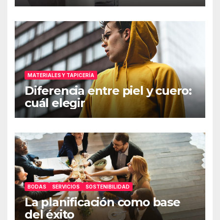
MATERIALES Y TAPICERÍA
Diferencia entre piel y cuero:
cuál elegir
BODAS
SERVICIOS
SOSTENIBILIDAD
La planificación como base
del éxito