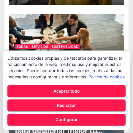
BODAS
SERVICIOS
SOSTENIBILIDAD
La planificación como base
Utilizamos cookies propias y de terceros para garantizar el
del éxito
funcionamiento de la web, medir su uso y mejorar nuestros
servicios. Puede aceptar todas las cookies, rechazar las no
necesarias o configurar sus preferencias.
Política de cookies
Aceptar todo
Rechazar
FINANZAS
LEGAL
SERVICIOS
Configurar
Asesoría en Málaga: claves
para gestionar mejor tu