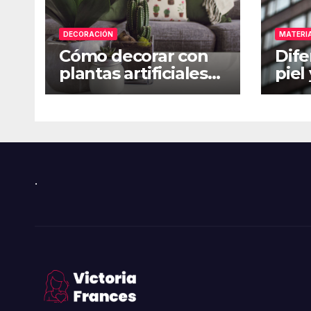
DECORACIÓN
MATERIA
Cómo decorar con
Dife
plantas artificiales
piel
en casa
eleg
.