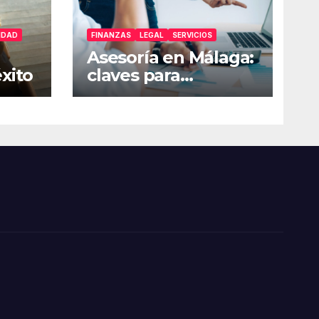
IDAD
FINANZAS
LEGAL
SERVICIOS
Asesoría en Málaga:
xito
claves para
gestionar mejor tu
empresa