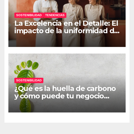
SOSTENIBILIDAD
TENDENCIAS
La Excelencia en el Detalle: El
impacto de la uniformidad de
alta gama en la hospitalidad
SOSTENIBILIDAD
¿Qué es la huella de carbono
y cómo puede tu negocio
empezar a reducirla?