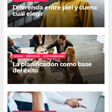
Diferencia entre piel y cuero:
cuál elegir
BODAS
SERVICIOS
SOSTENIBILIDAD
La planificación como base
del éxito