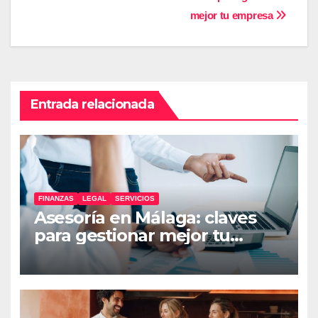
entradas
mejor tu empresa
Entrada relacionada
FINANZAS
LEGAL
SERVICIOS
Asesoría en Málaga: claves
para gestionar mejor tu
empresa