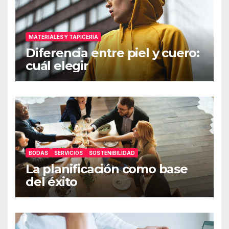
MATERIALES Y TAPICERÍA
Diferencia entre piel y cuero:
cuál elegir
BODAS
SERVICIOS
SOSTENIBILIDAD
La planificación como base
del éxito