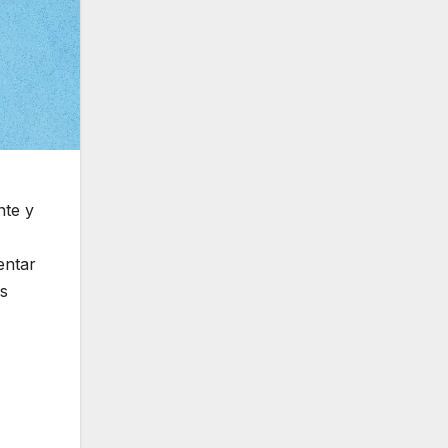
nte y
entar
es