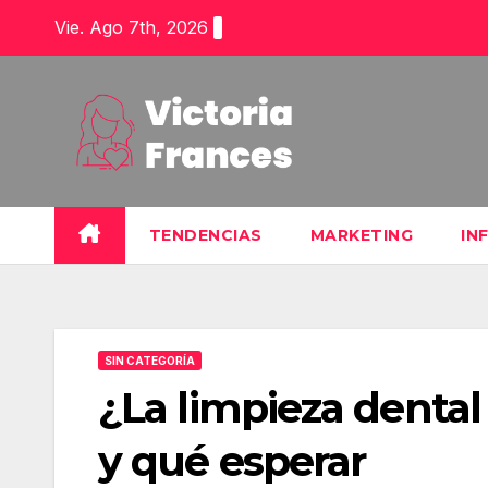
Saltar
Vie. Ago 7th, 2026
al
contenido
TENDENCIAS
MARKETING
IN
SIN CATEGORÍA
¿La limpieza dental 
y qué esperar