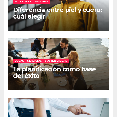
MATERIALES Y TAPICERÍA
Diferencia entre piel y cuero:
cuál elegir
BODAS
SERVICIOS
SOSTENIBILIDAD
La planificación como base
del éxito